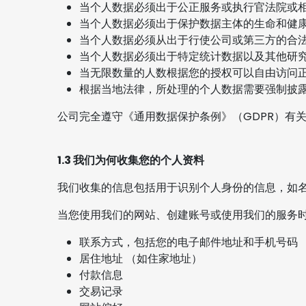
当个人数据必须出于公正服务或执行官法院或
当个人数据必须出于保护数据主体的生命和健
当个人数据必须从出于行使公司或第三方的合
当个人数据必须出于特定统计数据以及其他研究
当无限数量的人数根据您的授权可以自由访问
根据当地法律，所处理的个人数据需要强制披
公司完全遵守《通用数据保护条例》（GDPR）有
1.3 我们为何收集您的个人资料
我们收集的信息包括用于识别个人身份的信息，如
当您使用我们的网站、创建账号或使用我们的服务
联系方式，包括您的电子邮件地址和手机号码
居住地址 （如住家地址）
付款信息
交易记录