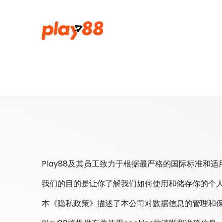
Play88及其员工致力于根据最严格的国际标准
我们的目的是让你了解我们如何使用和储存你的个人
本《隐私政策》描述了本公司对数据信息的管理和