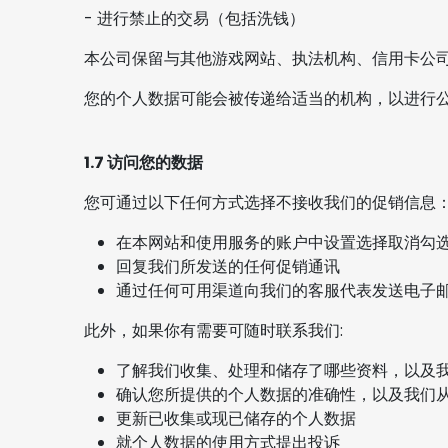
- 进行禁止的交易（包括洗钱）
本公司保留与其他游戏网站、执法机构、信用卡公
您的个人数据可能会被传递给适当的机构，以进行
1.7 访问您的数据
您可通过以下任何方式选择不接收我们的促销信息
在本网站和使用服务的账户中设置选择取消勾
回复我们所发送的任何促销通讯
通过任何可用渠道向我们的客服代表发送电子
此外，如果你有需要可随时联系我们:
了解我们收集、处理和储存了哪些资料，以及
确认您所提供的个人数据的准确性，以及我们
更新已收集或现已储存的个人数据
就个人数据的使用方式提出投诉