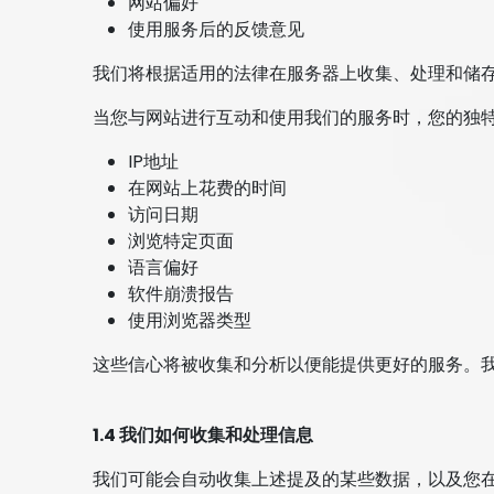
网站偏好
使用服务后的反馈意见
我们将根据适用的法律在服务器上收集、处理和储
当您与网站进行互动和使用我们的服务时，您的独
IP地址
在网站上花费的时间
访问日期
浏览特定页面
语言偏好
软件崩溃报告
使用浏览器类型
这些信心将被收集和分析以便能提供更好的服务。
1.4 我们如何收集和处理信息
我们可能会自动收集上述提及的某些数据，以及您在