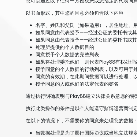
您可以通过以下任何一方授权您或您指定的代表同
以书面形式，其中您的同意必须包含以下内容：
名字、姓氏和父氏（如果适用），居住地址、
如果同意由代表授予——经过公证的委托书或
如果同意由代表授予——经过公证的委托书或
处理所提供的个人数据目的
同意授予个人数据的完整列表
如果将处理委托他们，则代表Play88有权处
授予同意的个人数据的行动列表，以及可用于
同意的有效期，在此期间数据可以进行处理，
授予同意的人或他们的法定代表的签名
通过执行明确表明与Play88建立法律关系意愿的
执行此类操作的条件是以个人能遵守赌博运营商制定
在以下的情况下，不需要你的同意来处理您的数据
当数据处理是为了履行国际协议或当地立法规