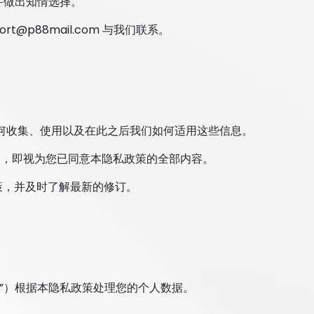
文件做出知情选择。
p88mail.com 与我们联系。
如何收集、使用以及在此之后我们如何适用这些信息。
服务，即视为您已同意本隐私政策的全部内容。
策，并及时了解最新的修订。
意”）根据本隐私政策处理您的个人数据。