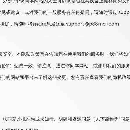
确信息，以便每个访问本网站的人士可以就是否在其设备上储存此类
建议，或对我们的一般服务有任何疑问，请随时通过 support@
，请随时将详细信息发送至 support@p88mail.com
全保密安全。本隐私政策旨在告知您在使用我们的服务时，我们将
或“我们的”）达成一致。请注意，通过访问本网站，或使用我们的
我们的网站和平台来了解这些变更。您有责任查看我们的隐私政
据。您同意此批准构成您知情、明确和资源同意（以下简称为“同