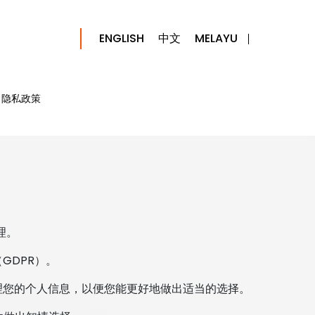
ENGLISH
中文
MELAYU
隐私政策
理。
GDPR）。
理您的个人信息，以便您能更好地做出适当的选择。